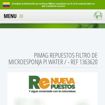
Si recibiste la información por un Asesor Nikken comunícate con él, de lo contrario dinos en
Si reci
qué te podemos asesorar
MENU
PIMAG REPUESTOS FILTRO DE
MICROESPONJA PI WATER / - REF 1363620